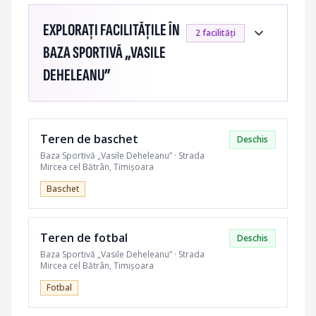
EXPLORAȚI FACILITĂȚILE ÎN
2 facilități
BAZA SPORTIVĂ „VASILE
DEHELEANU”
Complex sportiv în cartierul Mehala cu teren de
fotbal cu nocturnă, teren de baschet și pistă de
alergare.
Teren de baschet
Deschis
Acces pentru persoanele cu dizabilități
Baza Sportivă „Vasile Deheleanu” · Strada
Iluminat nocturn
Parcare
Tribună
Vestiare
Mircea cel Bătrân, Timișoara
Baschet
Program de funcționare:
Teren de fotbal
Deschis
SEZON CALD (APR–OCT)
Baza Sportivă „Vasile Deheleanu” · Strada
08:00–22:00
Mircea cel Bătrân, Timișoara
SEZON RECE (NOV–MAR)
Fotbal
09:00–21:00