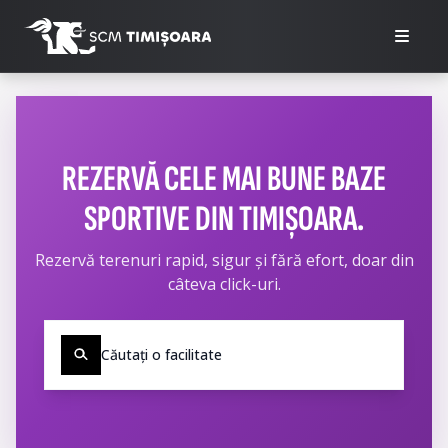
REZERVĂ CELE MAI BUNE BAZE
SPORTIVE DIN TIMIȘOARA.
Rezervă terenuri rapid, sigur și fără efort, doar din
câteva click-uri.
Căutați o facilitate